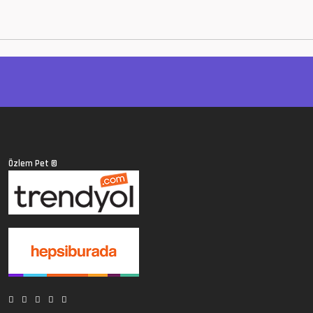
Özlem Pet
©