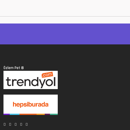
Özlem Pet
©